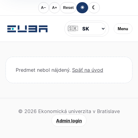
☀
☾
A−
A+
Reset
Jazyk
🇸🇰
Menu
Predmet nebol nájdený.
Späť na úvod
© 2026 Ekonomická univerzita v Bratislave
Admin login