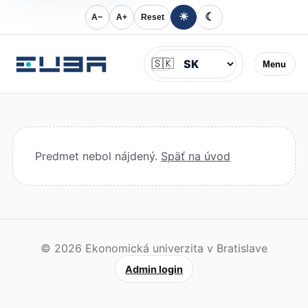
☀
☾
A−
A+
Reset
Jazyk
🇸🇰
Menu
Predmet nebol nájdený.
Späť na úvod
© 2026 Ekonomická univerzita v Bratislave
Admin login