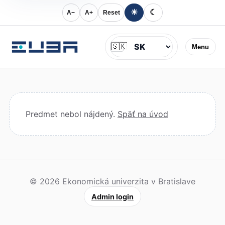
☀
☾
A−
A+
Reset
Jazyk
🇸🇰
Menu
Predmet nebol nájdený.
Späť na úvod
© 2026 Ekonomická univerzita v Bratislave
Admin login