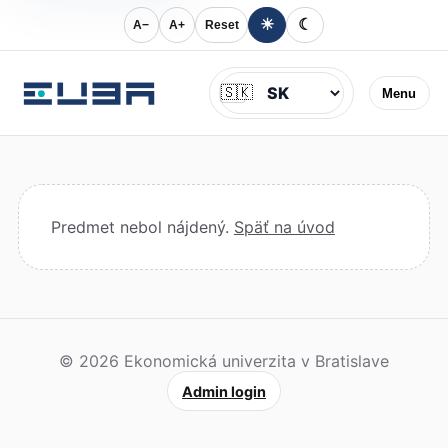
☀
☾
A−
A+
Reset
Jazyk
🇸🇰
Menu
Predmet nebol nájdený.
Späť na úvod
© 2026 Ekonomická univerzita v Bratislave
Admin login