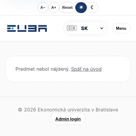
☀
☾
A−
A+
Reset
Jazyk
🇸🇰
Menu
Predmet nebol nájdený.
Späť na úvod
© 2026 Ekonomická univerzita v Bratislave
Admin login