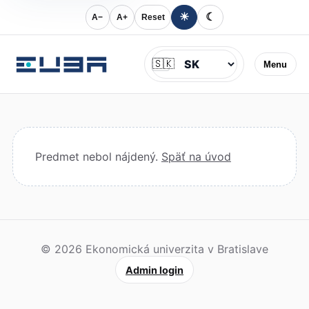
☀
☾
A−
A+
Reset
Jazyk
🇸🇰
Menu
Predmet nebol nájdený.
Späť na úvod
© 2026 Ekonomická univerzita v Bratislave
Admin login