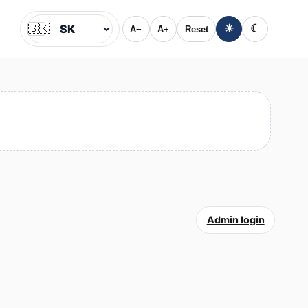
🇸🇰
☀
☾
A−
A+
Reset
Jazyk
Admin login