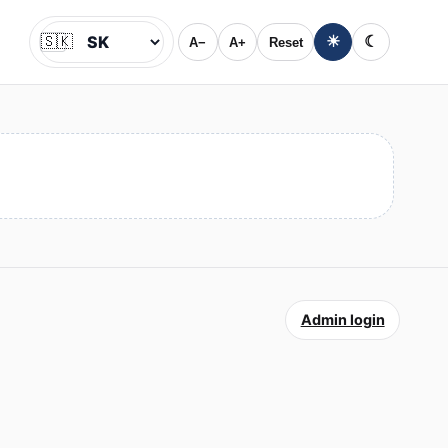
🇸🇰
☀
☾
A−
A+
Reset
Jazyk
Admin login