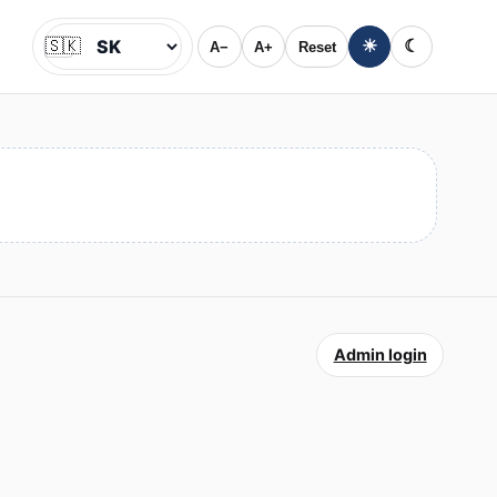
🇸🇰
☀
☾
A−
A+
Reset
Jazyk
Admin login