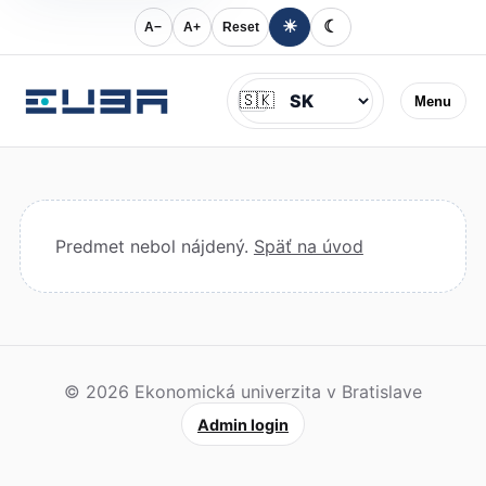
☀
☾
A−
A+
Reset
Jazyk
🇸🇰
Menu
Predmet nebol nájdený.
Späť na úvod
© 2026 Ekonomická univerzita v Bratislave
Admin login