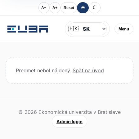
☀
☾
A−
A+
Reset
Jazyk
🇸🇰
Menu
Predmet nebol nájdený.
Späť na úvod
© 2026 Ekonomická univerzita v Bratislave
Admin login