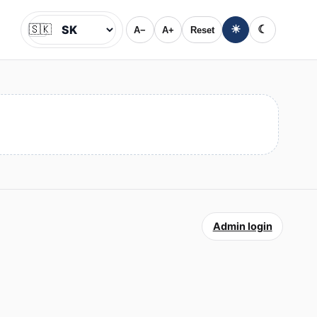
🇸🇰
☀
☾
A−
A+
Reset
Jazyk
Admin login