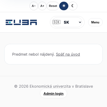
☀
☾
A−
A+
Reset
Jazyk
🇸🇰
Menu
Predmet nebol nájdený.
Späť na úvod
© 2026 Ekonomická univerzita v Bratislave
Admin login