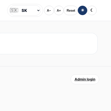
🇸🇰
☀
☾
A−
A+
Reset
Jazyk
Admin login