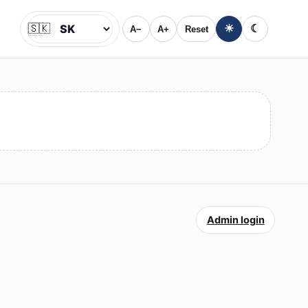
🇸🇰
☀
☾
A−
A+
Reset
Jazyk
Admin login