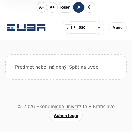
☀
☾
A−
A+
Reset
Jazyk
🇸🇰
Menu
Predmet nebol nájdený.
Späť na úvod
© 2026 Ekonomická univerzita v Bratislave
Admin login