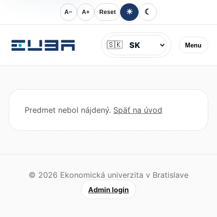
☀
☾
A−
A+
Reset
Jazyk
🇸🇰
Menu
Predmet nebol nájdený.
Späť na úvod
© 2026 Ekonomická univerzita v Bratislave
Admin login