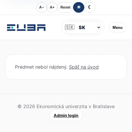
☀
☾
A−
A+
Reset
Jazyk
🇸🇰
Menu
Predmet nebol nájdený.
Späť na úvod
© 2026 Ekonomická univerzita v Bratislave
Admin login