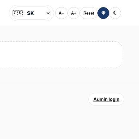
🇸🇰
☀
☾
A−
A+
Reset
Jazyk
Admin login