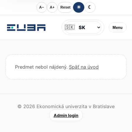
☀
☾
A−
A+
Reset
Jazyk
🇸🇰
Menu
Predmet nebol nájdený.
Späť na úvod
© 2026 Ekonomická univerzita v Bratislave
Admin login