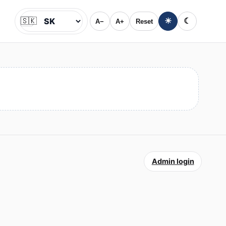
🇸🇰
☀
☾
A−
A+
Reset
Jazyk
Admin login