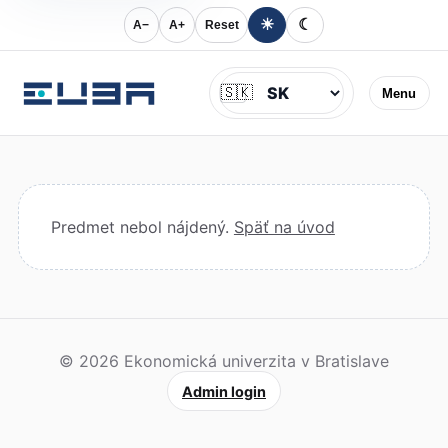
☀
☾
A−
A+
Reset
Jazyk
🇸🇰
Menu
Predmet nebol nájdený.
Späť na úvod
© 2026 Ekonomická univerzita v Bratislave
Admin login