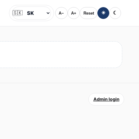
🇸🇰
☀
☾
A−
A+
Reset
Jazyk
Admin login