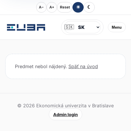
☀
☾
A−
A+
Reset
Jazyk
🇸🇰
Menu
Predmet nebol nájdený.
Späť na úvod
© 2026 Ekonomická univerzita v Bratislave
Admin login