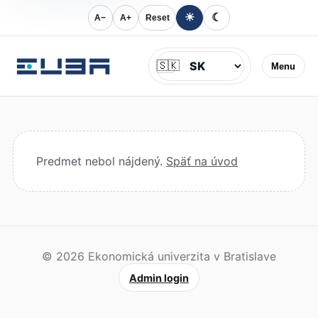
☀
☾
A−
A+
Reset
Jazyk
🇸🇰
Menu
Predmet nebol nájdený.
Späť na úvod
© 2026 Ekonomická univerzita v Bratislave
Admin login