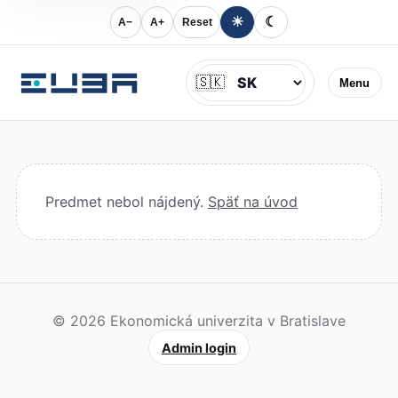
☀
☾
A−
A+
Reset
Jazyk
🇸🇰
Menu
Predmet nebol nájdený.
Späť na úvod
© 2026 Ekonomická univerzita v Bratislave
Admin login