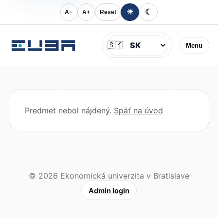
☀
☾
A−
A+
Reset
Jazyk
🇸🇰
Menu
Predmet nebol nájdený.
Späť na úvod
© 2026 Ekonomická univerzita v Bratislave
Admin login