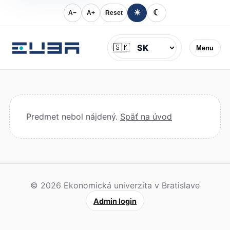
☀
☾
A−
A+
Reset
Jazyk
🇸🇰
Menu
Predmet nebol nájdený.
Späť na úvod
© 2026 Ekonomická univerzita v Bratislave
Admin login