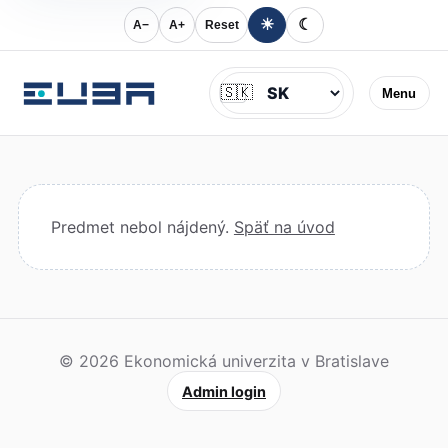
☀
☾
A−
A+
Reset
Jazyk
🇸🇰
Menu
Predmet nebol nájdený.
Späť na úvod
© 2026 Ekonomická univerzita v Bratislave
Admin login