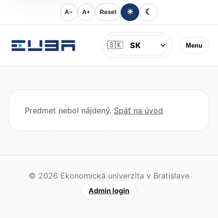
☀
☾
A−
A+
Reset
Jazyk
🇸🇰
Menu
Predmet nebol nájdený.
Späť na úvod
© 2026 Ekonomická univerzita v Bratislave
Admin login