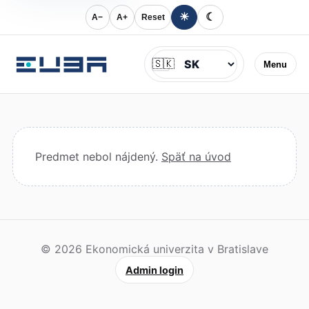
☀
☾
A−
A+
Reset
Jazyk
🇸🇰
Menu
Predmet nebol nájdený.
Späť na úvod
© 2026 Ekonomická univerzita v Bratislave
Admin login