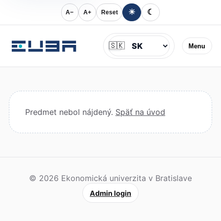
☀
☾
A−
A+
Reset
Jazyk
🇸🇰
Menu
Predmet nebol nájdený.
Späť na úvod
© 2026 Ekonomická univerzita v Bratislave
Admin login