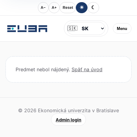
☀
☾
A−
A+
Reset
Jazyk
🇸🇰
Menu
Predmet nebol nájdený.
Späť na úvod
© 2026 Ekonomická univerzita v Bratislave
Admin login