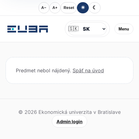
☀
☾
A−
A+
Reset
Jazyk
🇸🇰
Menu
Predmet nebol nájdený.
Späť na úvod
© 2026 Ekonomická univerzita v Bratislave
Admin login