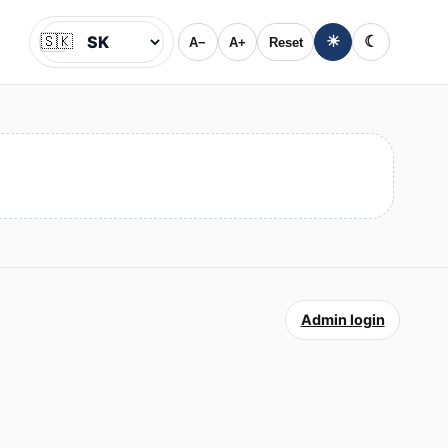
🇸🇰
☀
☾
A−
A+
Reset
Jazyk
Admin login