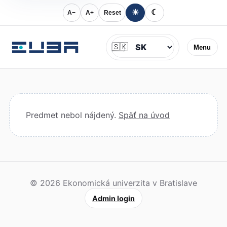
☀
☾
A−
A+
Reset
Jazyk
🇸🇰
Menu
Predmet nebol nájdený.
Späť na úvod
© 2026 Ekonomická univerzita v Bratislave
Admin login