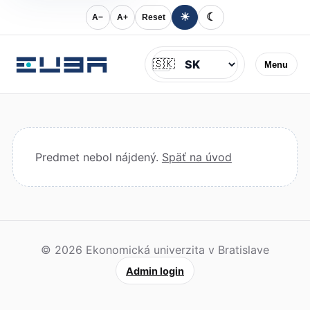
☀
☾
A−
A+
Reset
Jazyk
🇸🇰
Menu
Predmet nebol nájdený.
Späť na úvod
© 2026 Ekonomická univerzita v Bratislave
Admin login