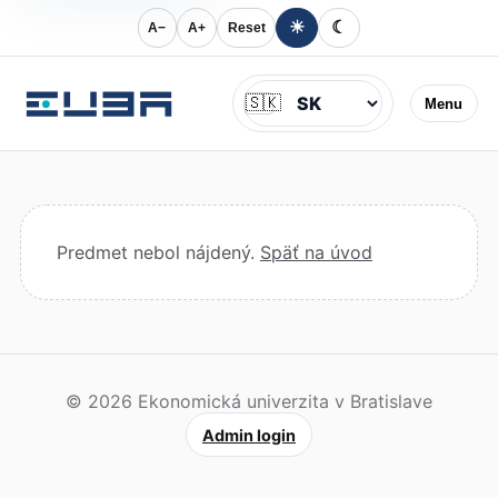
☀
☾
A−
A+
Reset
Jazyk
🇸🇰
Menu
Predmet nebol nájdený.
Späť na úvod
© 2026 Ekonomická univerzita v Bratislave
Admin login