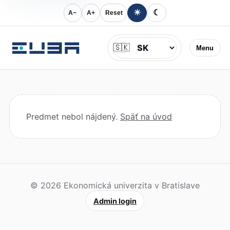
☀
☾
A−
A+
Reset
Jazyk
🇸🇰
Menu
Predmet nebol nájdený.
Späť na úvod
© 2026 Ekonomická univerzita v Bratislave
Admin login