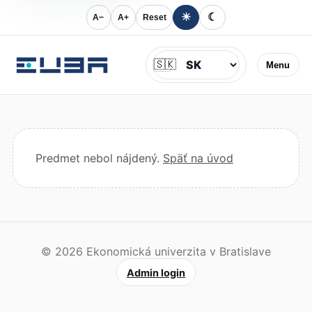
☀
☾
A−
A+
Reset
Jazyk
🇸🇰
Menu
Predmet nebol nájdený.
Späť na úvod
© 2026 Ekonomická univerzita v Bratislave
Admin login