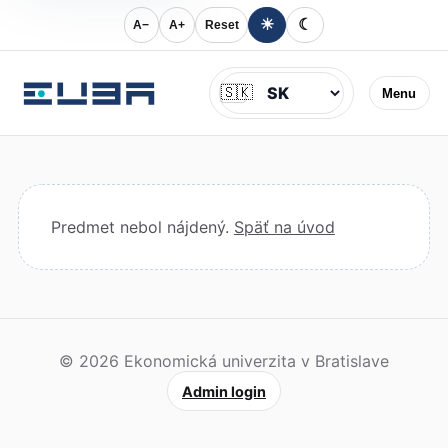
☀
☾
A−
A+
Reset
Jazyk
🇸🇰
Menu
Predmet nebol nájdený.
Späť na úvod
© 2026 Ekonomická univerzita v Bratislave
Admin login