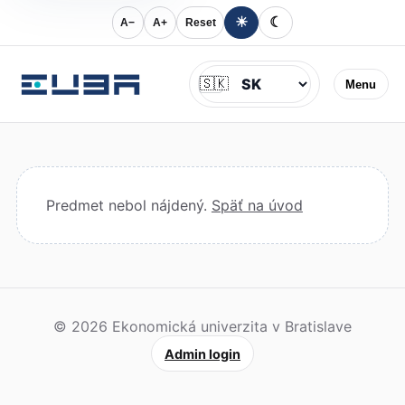
☀
☾
A−
A+
Reset
Jazyk
🇸🇰
Menu
Predmet nebol nájdený.
Späť na úvod
© 2026 Ekonomická univerzita v Bratislave
Admin login