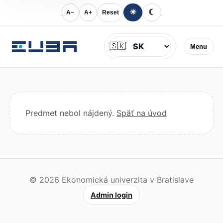
☀
☾
A−
A+
Reset
Jazyk
🇸🇰
Menu
Predmet nebol nájdený.
Späť na úvod
© 2026 Ekonomická univerzita v Bratislave
Admin login