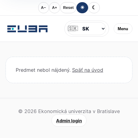
☀
☾
A−
A+
Reset
Jazyk
🇸🇰
Menu
Predmet nebol nájdený.
Späť na úvod
© 2026 Ekonomická univerzita v Bratislave
Admin login