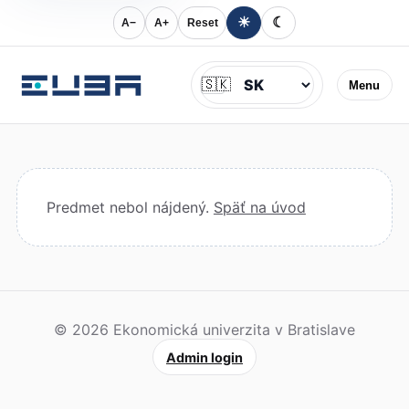
☀
☾
A−
A+
Reset
Jazyk
🇸🇰
Menu
Predmet nebol nájdený.
Späť na úvod
© 2026 Ekonomická univerzita v Bratislave
Admin login