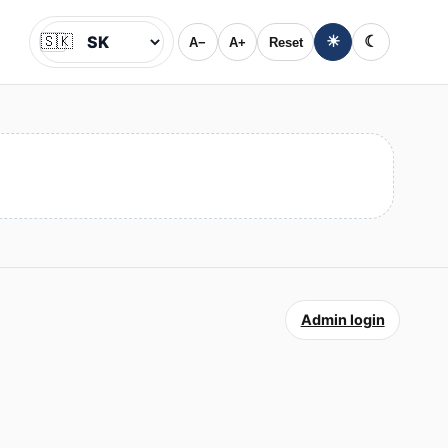
🇸🇰
☀
☾
A−
A+
Reset
Jazyk
Admin login