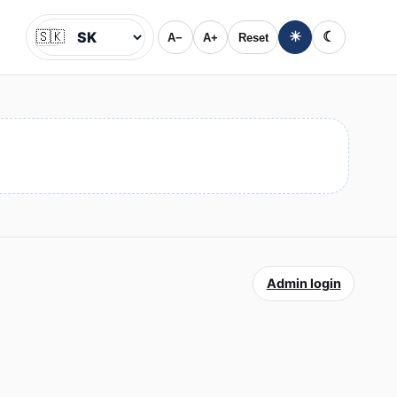
🇸🇰
☀
☾
A−
A+
Reset
Jazyk
Admin login