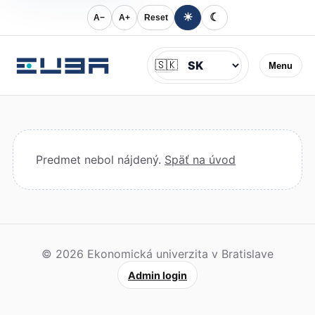
☀
☾
A−
A+
Reset
Jazyk
🇸🇰
Menu
Predmet nebol nájdený.
Späť na úvod
© 2026 Ekonomická univerzita v Bratislave
Admin login