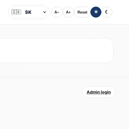
🇸🇰
☀
☾
A−
A+
Reset
Jazyk
Admin login