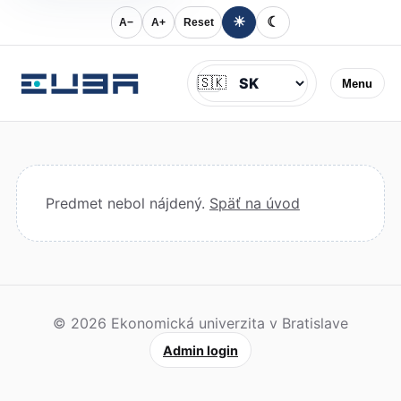
☀
☾
A−
A+
Reset
Jazyk
🇸🇰
Menu
Predmet nebol nájdený.
Späť na úvod
© 2026 Ekonomická univerzita v Bratislave
Admin login